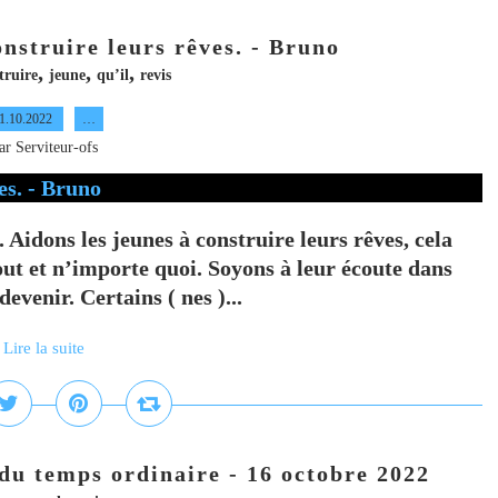
onstruire leurs rêves. - Bruno
,
,
,
truire
jeune
qu’il
revis
1.10.2022
…
ar Serviteur-ofs
. Aidons les jeunes à construire leurs rêves, cela
tout et n’importe quoi. Soyons à leur écoute dans
evenir. Certains ( nes )...
Lire la suite
u temps ordinaire - 16 octobre 2022