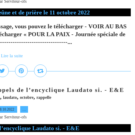
ar Serviteur-ofs
essage, vous pouvez le télécharger - VOIR AU BAS
élécharger « POUR LA PAIX - Journée spéciale de
-----------------------------...
Lire la suite
appels de l’encyclique Laudato si. - E&E
,
,
,
laudato
octobre
rappelle
8.10.2022
…
ar Serviteur-ofs