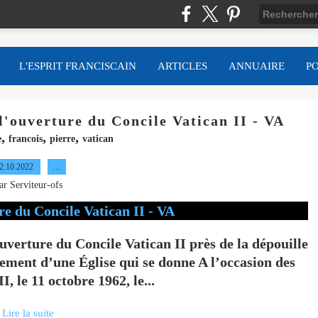
L'ESPRIT FRANCISCAIN
ARTICLES
ANNUAIRE
P
 l'ouverture du Concile Vatican II - VA
,
,
,
e
francois
pierre
vatican
2.10.2022
…
ar Serviteur-ofs
ouverture du Concile Vatican II près de la dépouille
nement d’une Église qui se donne A l’occasion des
, le 11 octobre 1962, le...
Lire la suite