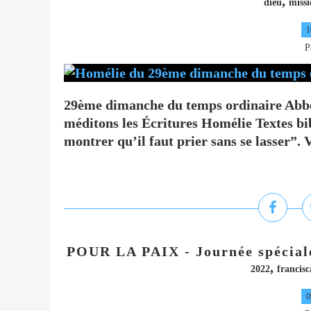
,
dieu
missi
1
P
29ème dimanche du temps ordinaire Abbé
méditons les Écritures Homélie Textes bib
montrer qu’il faut prier sans se lasser”. 
POUR LA PAIX - Journée spéciale 
,
2022
francisc
0