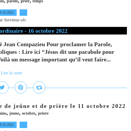
,
,
,
on
parole
prier
temps
0.10.2022
…
ar Serviteur-ofs
 Jean Compazieu Pour proclamer la Parole,
liques : Lire ici “Jésus dit une parabole pour
Voilà un message important qu’il veut faire...
Lire la suite
de jeûne et de prière le 11 octobre 2022
,
,
,
ains
jeune
octobre
priere
9.10.2022
…