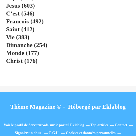
Jesus
(603)
C’est
(546)
Francois
(492)
Saint
(412)
Vie
(383)
Dimanche
(254)
Monde
(177)
Christ
(176)
Thème Magazine © - Hébergé par
Eklablog
Voir le profil de
Serviteur-ofs
sur le portail Eklablog
Top articles
Contact
Signaler un abus
C.G.U.
Cookies et données personnelles