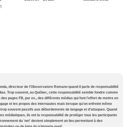
!
a, directeur de l'Obsservatore Romano quand il parle de responsabilité
ias. Trop souvent, au Québec, cette responsabilité semble fondre comme
des pages FB, par ex., des différents médias qui font l'effort de mettre en
angage et les propos des internautes mais lorsque qu'on enfreint même
t trop souvent passifs aux débordements de langage et d'attaques. Quand
s médiatiques, ils ont la responsabilité de protéger tous les participants
ironnement du 'net' devient simplement un lieu permettant à des
ratuites ou de faire du n'importe quoi!