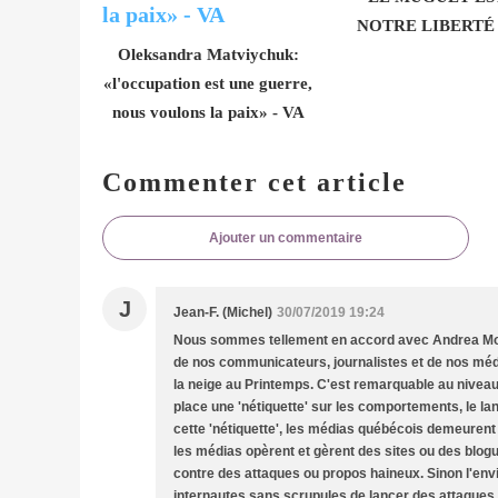
NOTRE LIBERTÉ 
Oleksandra Matviychuk:
«l'occupation est une guerre,
nous voulons la paix» - VA
Commenter cet article
Ajouter un commentaire
J
Jean-F. (Michel)
30/07/2019 19:24
Nous sommes tellement en accord avec Andrea Mond
de nos communicateurs, journalistes et de nos méd
la neige au Printemps. C'est remarquable au niveau 
place une 'nétiquette' sur les comportements, le l
cette 'nétiquette', les médias québécois demeuren
les médias opèrent et gèrent des sites ou des blogue
contre des attaques ou propos haineux. Sinon l'env
internautes sans scrupules de lancer des attaques g