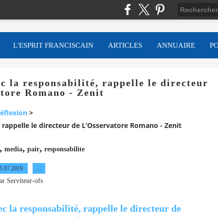
L'ESPRIT FRANCISCAIN
ARTICLES
ANNUAIRE
P
c la responsabilité, rappelle le directeur
tore Romano - Zenit
éflexion
>
é, rappelle le directeur de L’Osservatore Romano - Zenit
,
,
,
media
pair
responsabilite
5.07.2019
…
ar Serviteur-ofs