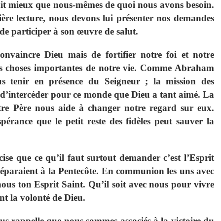
 sait mieux que nous-mêmes de quoi nous avons besoin.
e lecture, nous devons lui présenter nos demandes
 de participer à son œuvre de salut.
nvaincre Dieu mais de fortifier notre foi et notre
les choses importantes de notre vie. Comme Abraham
us tenir en présence du Seigneur ; la
mission des
 d’intercéder pour ce monde que Dieu a tant aimé. La
re Père nous aide à changer notre regard sur eux.
ance que le petit reste des fidèles peut sauver la
ise que ce qu’il faut surtout demander c’est l’Esprit
 préparaient à la Pentecôte. En communion les uns avec
nous ton Esprit Saint. Qu’il soit avec nous pour vivre
nt la volonté de Dieu.
ous rappelle que nous sommes associés à la victoire du