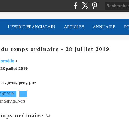
L'ESPRIT FRANCISCAIN
ARTICLES
ANNUAIRE
P
u temps ordinaire - 28 juillet 2019
omélie
>
8 juillet 2019
,
,
,
ieu
jesus
pere
prie
3.07.2019
…
ar Serviteur-ofs
emps ordinaire ©