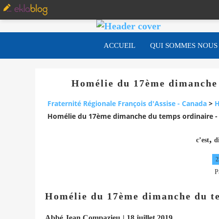
ACCUEIL
QUI SOMMES NOUS
Homélie du 17ème dimanche d
Fraternité Régionale François d'Assise - Canada
>
H
Homélie du 17ème dimanche du temps ordinaire - 2
,
c’est
d
2
P
Homélie du 17ème dimanche du t
Abbé Jean Compazieu
| 18 juillet 2019