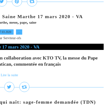
 Saine Marthe 17 mars 2020 - VA
,
,
,
rthe
messe
pape
saine
7.03.2020
…
ar Serviteur-ofs
En collaboration avec KTO TV, la messe du Pape
atican, commentée en français
Lire la suite
ui naît: sage-femme demandée (TDN)