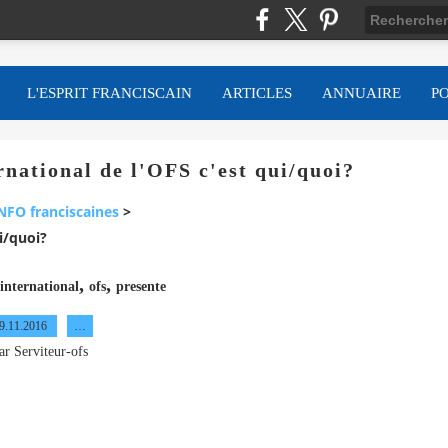
L'ESPRIT FRANCISCAIN
ARTICLES
ANNUAIRE
P
national de l'OFS c'est qui/quoi?
NFO franciscaines
>
i/quoi?
,
,
international
ofs
presente
9.11.2016
…
ar Serviteur-ofs