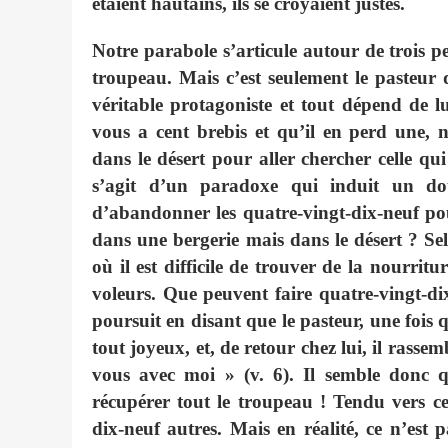
étaient hautains, ils se croyaient justes.
Notre parabole s’articule autour de trois pe
troupeau. Mais c’est seulement le pasteur q
véritable protagoniste et tout dépend de l
vous a cent brebis et qu’il en perd une, n
dans le désert pour aller chercher celle qui 
s’agit d’un paradoxe qui induit un dou
d’abandonner les quatre-vingt-dix-neuf pou
dans une bergerie mais dans le désert ? Selo
où il est difficile de trouver de la nourritu
voleurs. Que peuvent faire quatre-vingt-di
poursuit en disant que le pasteur, une fois q
tout joyeux, et, de retour chez lui, il rassem
vous avec moi » (v. 6). Il semble donc q
récupérer tout le troupeau ! Tendu vers cet
dix-neuf autres. Mais en réalité, ce n’es