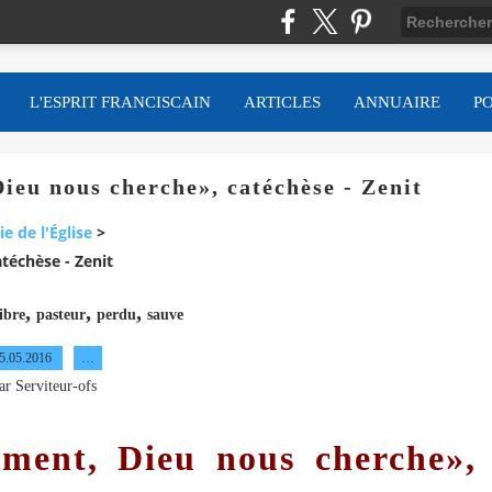
L'ESPRIT FRANCISCAIN
ARTICLES
ANNUAIRE
P
ieu nous cherche», catéchèse - Zenit
ie de l'Église
>
téchèse - Zenit
,
,
,
libre
pasteur
perdu
sauve
5.05.2016
…
ar Serviteur-ofs
ment, Dieu nous cherche»,