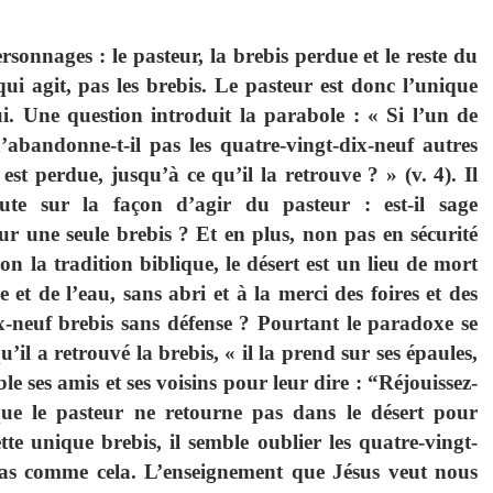
rsonnages : le pasteur, la brebis perdue et le reste du
ui agit, pas les brebis. Le pasteur est donc l’unique
ui. Une question introduit la parabole : « Si l’un de
’abandonne-t-il pas les quatre-vingt-dix-neuf autres
est perdue, jusqu’à ce qu’il la retrouve ? » (v. 4). Il
te sur la façon d’agir du pasteur : est-il sage
r une seule brebis ? Et en plus, non pas en sécurité
n la tradition biblique, le désert est un lieu de mort
re et de l’eau, sans abri et à la merci des foires et des
x-neuf brebis sans défense ? Pourtant le paradoxe se
u’il a retrouvé la brebis, « il la prend sur ses épaules,
ble ses amis et ses voisins pour leur dire : “Réjouissez-
ue le pasteur ne retourne pas dans le désert pour
te unique brebis, il semble oublier les quatre-vingt-
t pas comme cela. L’enseignement que Jésus veut nous