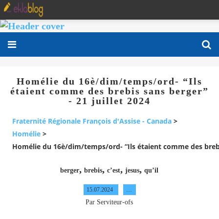
Homélie du 16è/dim/temps/ord- “Ils
étaient comme des brebis sans berger”
- 21 juillet 2024
Fraternité Régionale François d'Assise - Canada
>
Homélie
>
Homélie du 16è/dim/temps/ord- “Ils étaient comme des brebis 
,
,
,
,
berger
brebis
c’est
jesus
qu’il
15.07.2024
…
Par Serviteur-ofs