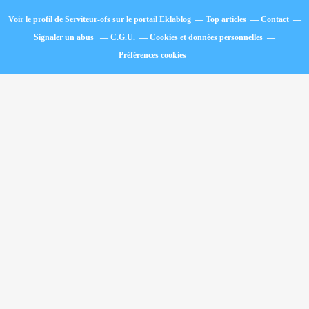
Voir le profil de
Serviteur-ofs
sur le portail Eklablog
Top articles
Contact
Signaler un abus
C.G.U.
Cookies et données personnelles
Préférences cookies