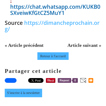
:
https://chat.whatsapp.com/KUKB0
SXveiwKfGtCZ5MuY1
Source
https://dimancheprochain.or
g/
« Article précédent
Article suivant »
Retour à l'accueil
Partager cet article
Repost
0
S'inscrire à la newsletter