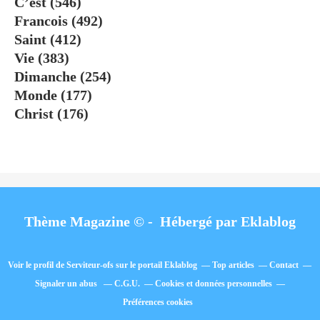
C’est
(546)
Francois
(492)
Saint
(412)
Vie
(383)
Dimanche
(254)
Monde
(177)
Christ
(176)
Thème Magazine © - Hébergé par
Eklablog
Voir le profil de
Serviteur-ofs
sur le portail Eklablog
Top articles
Contact
Signaler un abus
C.G.U.
Cookies et données personnelles
Préférences cookies