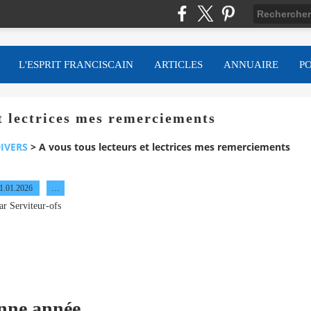
L'ESPRIT FRANCISCAIN
ARTICLES
ANNUAIRE
P
et lectrices mes remerciements
IVERS
>
A vous tous lecteurs et lectrices mes remerciements
1.01.2026
…
ar Serviteur-ofs
nne année