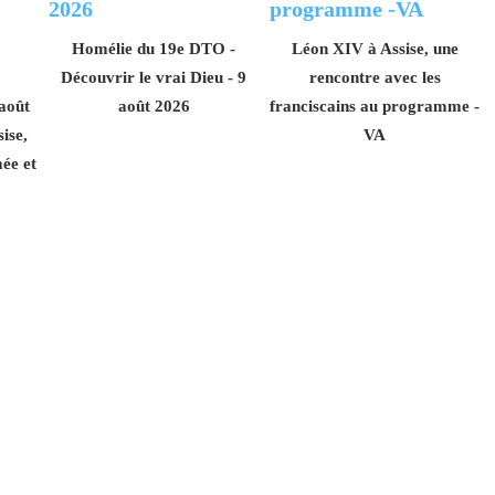
Homélie du 19e DTO -
Léon XIV à Assise, une
Découvrir le vrai Dieu - 9
rencontre avec les
 août
août 2026
franciscains au programme -
ise,
VA
ée et