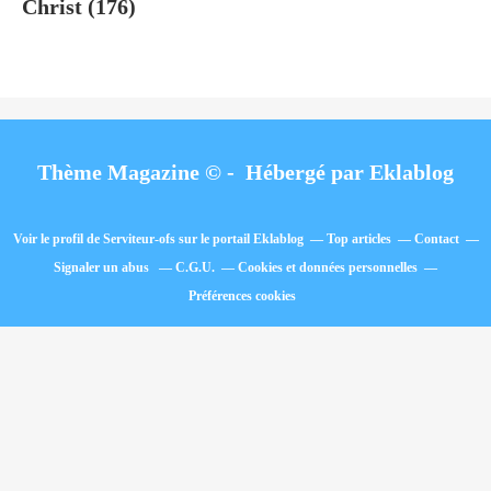
Christ
(176)
Thème Magazine © - Hébergé par
Eklablog
Voir le profil de
Serviteur-ofs
sur le portail Eklablog
Top articles
Contact
Signaler un abus
C.G.U.
Cookies et données personnelles
Préférences cookies