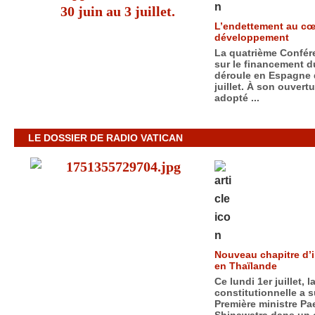
L’endettement au cœu
développement
La quatrième Confére
sur le financement 
déroule en Espagne d
juillet. À son ouvert
adopté ...
LE DOSSIER DE RADIO VATICAN
Nouveau chapitre d’i
en Thaïlande
Ce lundi 1er juillet, 
constitutionnelle a 
Première ministre P
Shinawatra dans un 