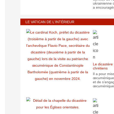
ukrainienne c
a encouragés 
LE VATICAN DE L'INTÉRIEUR
Le dicastère 
chrétiens
Il a pour mis
œcuménique a
et de s’enga
œcuménique a