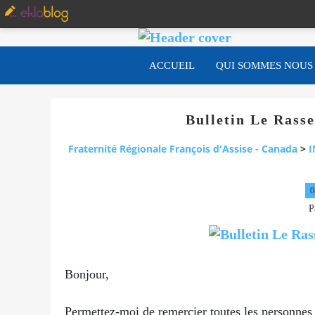
ACCUEIL
QUI SOMMES NOUS
Bulletin Le Rass
Fraternité Régionale François d'Assise - Canada
>
I
0
P
Bonjour,
Permettez-moi de remercier toutes les personnes 