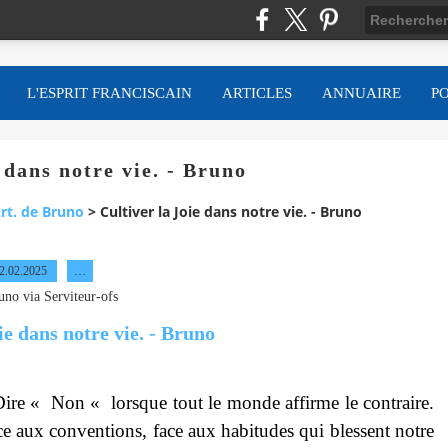
L'ESPRIT FRANCISCAIN
ARTICLES
ANNUAIRE
P
 dans notre vie. - Bruno
rt. de Bruno
>
Cultiver la Joie dans notre vie. - Bruno
2.02.2025
…
uno via Serviteur-ofs
. Dire « Non « lorsque tout le monde affirme le contraire.
ace aux conventions, face aux habitudes qui blessent notre