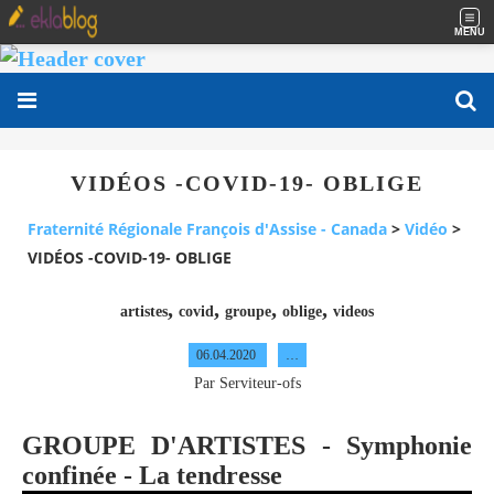
MENU
VIDÉOS -COVID-19- OBLIGE
Fraternité Régionale François d'Assise - Canada
>
Vidéo
>
VIDÉOS -COVID-19- OBLIGE
,
,
,
,
artistes
covid
groupe
oblige
videos
06.04.2020
…
Par Serviteur-ofs
GROUPE D'ARTISTES - Symphonie
confinée - La tendresse