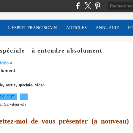
L'ESPRIT FRANCISCAIN
ARTICLES
ANNUAIRE
P
 spéciale - à entendre absolument
idéo
>
solument
,
,
,
le
sortir
speciale
video
5.01.2017
…
ar Serviteur-ofs
mettez-moi de vous présenter (à nouveau)