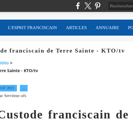
L'ESPRIT FRANCISCAIN
ARTICLES
ANNUAIRE
P
de franciscain de Terre Sainte - KTO/tv
idéo
>
rre Sainte - KTO/tv
3.07.2013
…
ar Serviteur-ofs
Custode franciscain
de