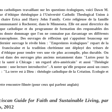
ns catholiques travaillant sur les questions écologiques, voici Dawn M.
ur d'éthique théologique à l'Université Catholic Theological Union à
 chaire Erica and Harry John Family. Cette religieuse de la famille
 communauté à Rochester, dans le Minnesota
.
Elle est aussi directrice du
ique catholique et du programme de formation des responsables des
sans doute dommage que l'on ne connaisse pas davantage ses différents
rancophone. Des ouvrages de réflexion qui s'appuient beaucoup sur
 dernier ouvrage le révèle bien : "Empreintes écologiques" repart de la
 franciscaine et la tradition chrétienne ont déployé des trésors de
 et d'éthique pour tendre vers une vie plus accomplie, plus durable. On
aussi dans des ouvrages plus anciens notamment dans "Luttes pour la
t la santé à Chicago : un regard afro-américain" et aussi "Théologie
ment : une lecture introductive". A noter qu'elle propose aussi un cours
st : "La terre est à Dieu : théologie catholique de la Création. Ecologie et
ette rencontre filmée (pour ceux qui parlent anglais)
ciscan Guide for Faith and Sustainable Living, par
s, 2012