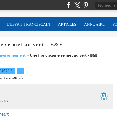
L'ESPRIT FRANCISCAIN
ARTICLES
ANNUAIRE
P
ne se met au vert - E&E
nvironnement
>
Une franciscaine se met au vert - E&E
3.07.2013
…
ar Serviteur-ofs
E&E)
vert