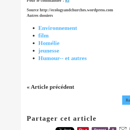
Pour le commander :
ici
Source http://ecologyandchurches.wordpress.com
Autres dossiers
Environnement
film
Homélie
jeunesse
Humour-- et autres
« Article précédent
Re
Partager cet article
Repost
0