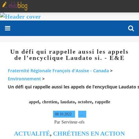
Un défi qui rappelle aussi les appels
de l’encyclique Laudato si. - E&E
Fraternité Régionale François d'Assise - Canada
>
Environnement
>
Un défi qui rappelle aussi les appels de l’encyclique Laudato s
,
,
,
,
appel
chretien
laudato
octobre
rappelle
08.10.2022
…
Par Serviteur-ofs
ACTUALITÉ
,
CHRÉTIENS EN ACTION