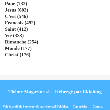
Pape
(732)
Jesus
(603)
C’est
(546)
Francois
(492)
Saint
(412)
Vie
(383)
Dimanche
(254)
Monde
(177)
Christ
(176)
Thème Magazine © - Hébergé par
Eklablog
Voir le profil de
Serviteur-ofs
sur le portail Eklablog
Top articles
Contact