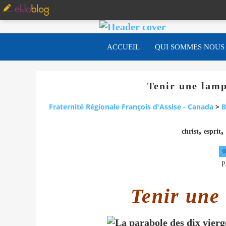
ACCUEIL
QUI SOMMES NOUS
Tenir une lamp
Fraternité Régionale François d'Assise - Canada
>
B
,
,
christ
esprit
0
P
Tenir une