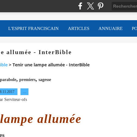
L'ESPRIT FRANCISCAIN
ARTICLES
ANNUAIRE
P
e allumée - InterBible
ible
>
Tenir une lampe allumée - InterBible
,
,
parabole
premiers
sagesse
8.11.2017
…
ar Serviteur-ofs
 lampe allumée