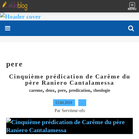
MENU
pere
Cinquième prédication de Carême du
père Raniero Cantalamessa
,
,
,
,
careme
deux
pere
predication
theologie
13.04.2019
…
Par Serviteur-ofs