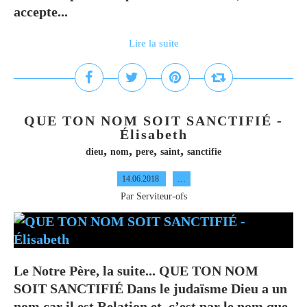
accepte...
Lire la suite
QUE TON NOM SOIT SANCTIFIÉ -
Élisabeth
,
,
,
,
dieu
nom
pere
saint
sanctifie
14.06.2018
…
Par Serviteur-ofs
Le Notre Père, la suite... QUE TON NOM
SOIT SANCTIFIÉ Dans le judaïsme Dieu a un
nom car il est Relation et, c’est par le nom que