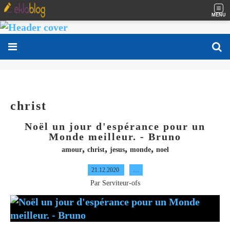
MENU
christ
Noël un jour d'espérance pour un
Monde meilleur. - Bruno
,
,
,
,
amour
christ
jesus
monde
noel
21.12.2020
…
Par Serviteur-ofs