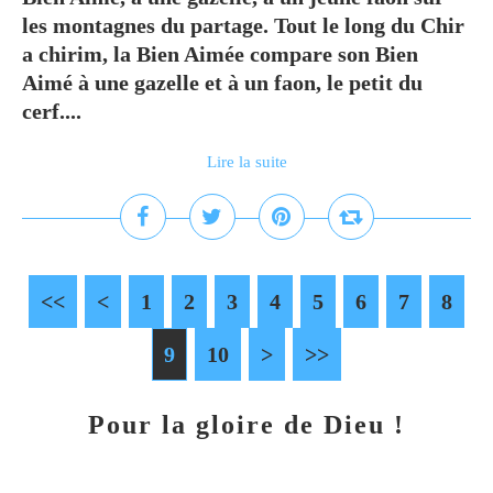
les montagnes du partage. Tout le long du Chir
a chirim, la Bien Aimée compare son Bien
Aimé à une gazelle et à un faon, le petit du
cerf....
Lire la suite
<<
<
1
2
3
4
5
6
7
8
9
10
>
>>
Pour la gloire de Dieu !