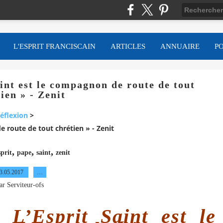
L'ESPRIT FRANCISCAIN
ARTICLES
ANNUAIRE
P
int est le compagnon de route de tout
ien » - Zenit
éflexion
>
e route de tout chrétien » - Zenit
,
,
,
sprit
pape
saint
zenit
3.05.2017
…
ar Serviteur-ofs
 L’Esprit Saint est le