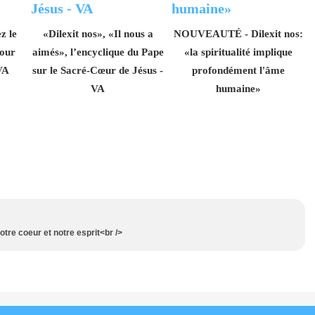
z le
«Dilexit nos», «Il nous a
NOUVEAUTÉ - Dilexit nos:
pour
aimés», l’encyclique du Pape
«la spiritualité implique
 VA
sur le Sacré-Cœur de Jésus -
profondément l'âme
VA
humaine»
re coeur et notre esprit<br />