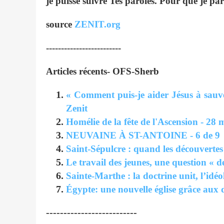
je puisse suivre Tes paroles. Pour que je par
source
ZENIT.org
-------------------------
Articles récents- OFS-Sherb
« Comment puis-je aider Jésus à sauve
Zenit
Homélie de la fête de l'Ascension - 28
NEUVAINE À ST-ANTOINE - 6 de 9
Saint-Sépulcre : quand les découvertes
Le travail des jeunes, une question « de
Sainte-Marthe : la doctrine unit, l’idéo
Égypte: une nouvelle église grâce au
--------------------------