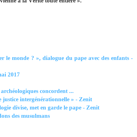
vienne à la Vérité toute entière ».
r le monde ? », dialogue du pape avec des enfants -
 mai 2017
 archéologiques concordent ...
 justice intergénérationnelle » - Zenit
logie divise, met en garde le pape - Zenit
x dons des musulmans