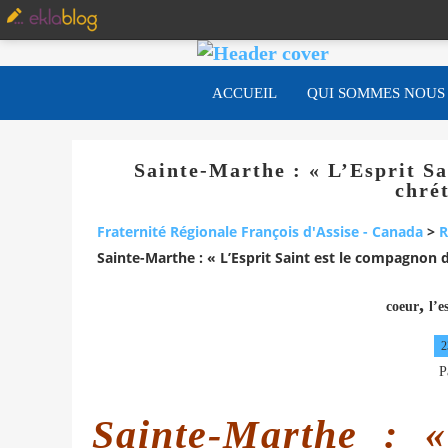
ACCUEIL
QUI SOMMES NOUS
Sainte-Marthe : « L’Esprit Sa
chrét
Fraternité Régionale François d'Assise - Canada
>
R
Sainte-Marthe : « L’Esprit Saint est le compagnon d
,
coeur
l’e
2
P
Sainte-Marthe : «