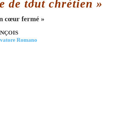
 de tout chrétien »
un cœur fermé »
ANÇOIS