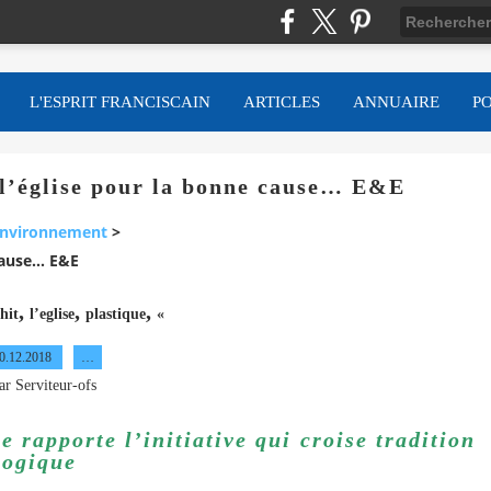
L'ESPRIT FRANCISCAIN
ARTICLES
ANNUAIRE
P
 l’église pour la bonne cause… E&E
nvironnement
>
 cause… E&E
,
,
,
hit
l’eglise
plastique
«
0.12.2018
…
ar Serviteur-ofs
 rapporte l’initiative qui croise tradition
logique