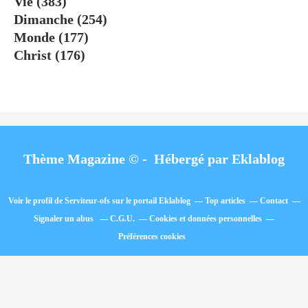
Vie
(383)
Dimanche
(254)
Monde
(177)
Christ
(176)
Thème Magazine © - Hébergé par
Eklablog
Voir le profil de
Serviteur-ofs
sur le portail Eklablog
Top articles
Contact
Signaler un abus
C.G.U.
Cookies et données personnelles
Préférences cookies