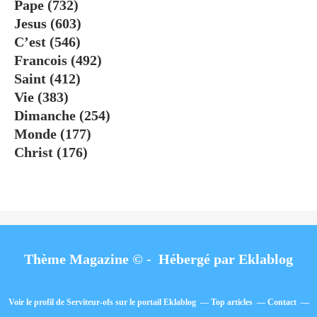
Pape
(732)
Jesus
(603)
C’est
(546)
Francois
(492)
Saint
(412)
Vie
(383)
Dimanche
(254)
Monde
(177)
Christ
(176)
Thème Magazine © - Hébergé par
Eklablog
Voir le profil de
Serviteur-ofs
sur le portail Eklablog
Top articles
Contact