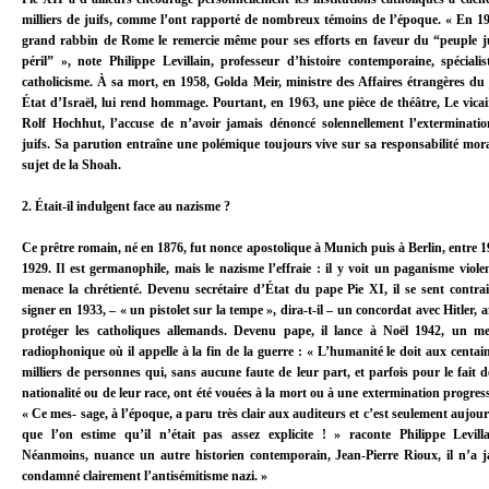
milliers de juifs, comme l’ont rapporté de nombreux témoins de l’époque. « En 19
grand rabbin de Rome le remercie même pour ses efforts en faveur du “peuple j
péril” », note Philippe Levillain, professeur d’histoire contemporaine, spéciali
catholicisme. À sa mort, en 1958, Golda Meir, ministre des Affaires étrangères du
État d’Israël, lui rend hommage. Pourtant, en 1963, une pièce de théâtre, Le vicai
Rolf Hochhut, l’accuse de n’avoir jamais dénoncé solennellement l’exterminati
juifs. Sa parution entraîne une polémique toujours vive sur sa responsabilité mor
sujet de la Shoah.
2. Était-il indulgent face au nazisme ?
Ce prêtre romain, né en 1876, fut nonce apostolique à Munich puis à Berlin, entre 1
1929. Il est germanophile, mais le nazisme l’effraie : il y voit un paganisme viole
menace la chrétienté. Devenu secrétaire d’État du pape Pie XI, il se sent contra
signer en 1933, – « un pistolet sur la tempe », dira-t-il – un concordat avec Hitler, a
protéger les catholiques allemands. Devenu pape, il lance à Noël 1942, un me
radiophonique où il appelle à la fin de la guerre : « L’humanité le doit aux centai
milliers de personnes qui, sans aucune faute de leur part, et parfois pour le fait d
nationalité ou de leur race, ont été vouées à la mort ou à une extermination progress
« Ce mes- sage, à l’époque, a paru très clair aux auditeurs et c’est seulement aujou
que l’on estime qu’il n’était pas assez explicite ! » raconte Philippe Levill
Néanmoins, nuance un autre historien contemporain, Jean-Pierre Rioux, il n’a 
condamné clairement l’antisémitisme nazi. »