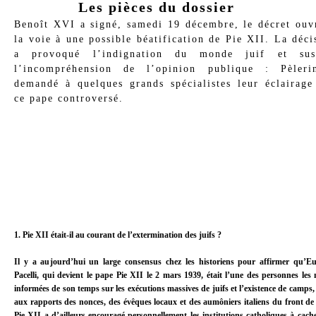
Les pièces du dossier
Benoît XVI a signé, samedi 19 décembre, le décret ouv
la voie à une possible béatification de Pie XII. La déci
a provoqué l’indignation du monde juif et sus
l’incompréhension de l’opinion publique : Pèler
demandé à quelques grands spécialistes leur éclairage
ce pape controversé.
1. Pie XII était-il au courant de l’extermination des juifs ?
Il y a aujourd’hui un large consensus chez les historiens pour affirmer qu’E
Pacelli, qui devient le pape Pie XII le 2 mars 1939, était l’une des personnes les
informées de son temps sur les exécutions massives de juifs et l’existence de camps,
aux rapports des nonces, des évêques locaux et des aumôniers italiens du front de 
Pie XII a d’ailleurs encouragé personnellement les institutions catholiques à cach