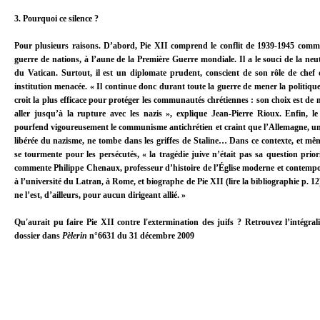
3. Pourquoi ce silence ?
Pour plusieurs raisons. D’abord, Pie XII comprend le conflit de 1939-1945 com
guerre de nations, à l’aune de la Première Guerre mondiale. Il a le souci de la neut
du Vatican. Surtout, il est un diplomate prudent, conscient de son rôle de chef
institution menacée. « Il continue donc durant toute la guerre de mener la politique
croit la plus efficace pour protéger les communautés chrétiennes : son choix est de 
aller jusqu’à la rupture avec les nazis », explique Jean-Pierre Rioux. Enfin, l
pourfend vigoureusement le communisme antichrétien et craint que l’Allemagne, un
libérée du nazisme, ne tombe dans les griffes de Staline… Dans ce contexte, et mêm
se tourmente pour les persécutés, « la tragédie juive n’était pas sa question priori
commente Philippe Chenaux, professeur d’histoire de l’Église moderne et contemp
à l’université du Latran, à Rome, et biographe de Pie XII (lire la bibliographie p. 12)
ne l’est, d’ailleurs, pour aucun dirigeant allié. »
Qu'aurait pu faire Pie XII contre l'extermination des juifs ? Retrouvez l’intégral
dossier dans
Pèlerin
n°6631 du 31 décembre 2009