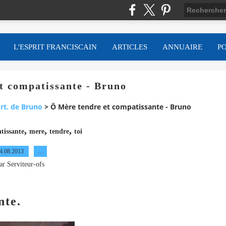
L'ESPRIT FRANCISCAIN
ARTICLES
ANNUAIRE
P
t compatissante - Bruno
rt. de Bruno
>
Ô Mère tendre et compatissante - Bruno
,
,
,
tissante
mere
tendre
toi
4.08.2013
…
ar Serviteur-ofs
nte.