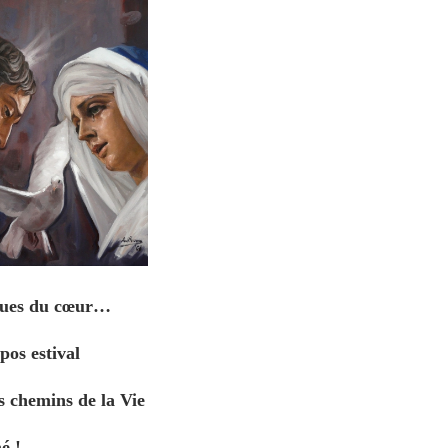
ssues du cœur…
os estival
s chemins de la Vie
é !