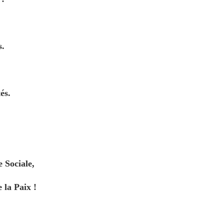
s.
és.
e Sociale,
 la Paix !