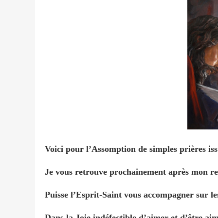
Voici pour l’Assomption de simples prières i
Je vous retrouve prochainement après mon rep
Puisse l’Esprit-Saint vous accompagner sur le
Dans la Joie indéfectible d’aimer et d’être aim