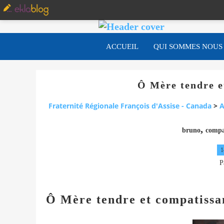
ACCUEIL
QUI SOMMES NOUS
Ô Mère tendre e
Fraternité Régionale François d'Assise - Canada
>
A
,
bruno
compa
1
P
Ô Mère tendre et compatissa