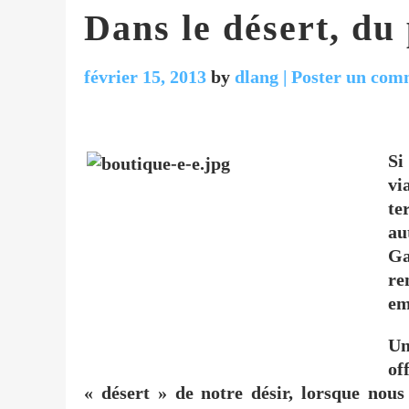
Dans le désert, du
février 15, 2013
by
dlang
| Poster un com
Si
vi
te
au
Ga
re
em
Un
of
« désert » de notre désir, lorsque no