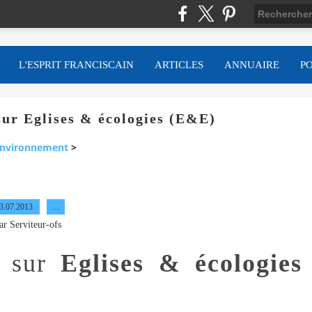
L'ESPRIT FRANCISCAIN
ARTICLES
ANNUAIRE
P
sur Eglises & écologies (E&E)
nvironnement
>
3.07.2013
…
ar Serviteur-ofs
n sur
Eglises & écologies