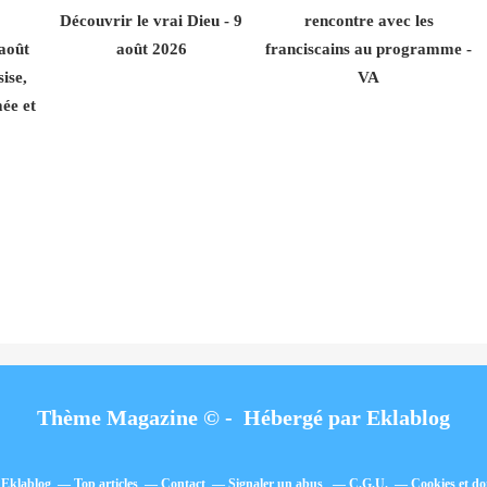
Découvrir le vrai Dieu - 9
rencontre avec les
 août
août 2026
franciscains au programme -
ise,
VA
ée et
Thème Magazine © - Hébergé par
Eklablog
l Eklablog
Top articles
Contact
Signaler un abus
C.G.U.
Cookies et do