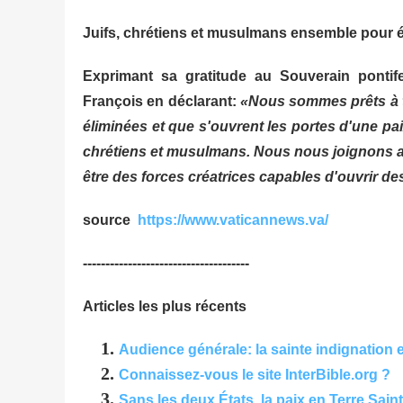
Juifs, chrétiens et musulmans ensemble pour él
Exprimant sa gratitude au Souverain ponti
François en déclarant:
«Nous sommes prêts à tr
éliminées et que s'ouvrent les portes d'une paix
chrétiens et musulmans. Nous nous joignons au
être des forces créatrices capables d'ouvrir de
source
https://www.vaticannews.va/
-------------------------------------
Articles les plus récents
Audience générale: la sainte indignation 
Connaissez-vous le site InterBible.org ?
Sans les deux États, la paix en Terre Saint