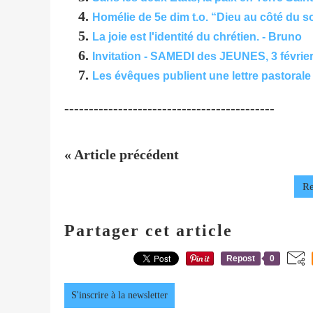
Homélie de 5e dim t.o. “Dieu au côté du sou
La joie est l'identité du chrétien. - Bruno
Invitation - SAMEDI des JEUNES, 3 févrie
Les évêques publient une lettre pastorale 
-------------------------------------------
« Article précédent
Re
Partager cet article
Repost
0
S'inscrire à la newsletter