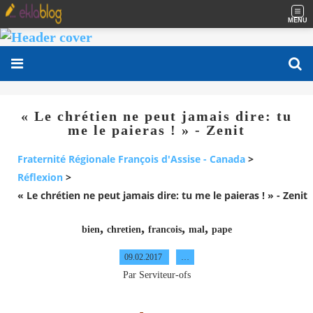
MENU
« Le chrétien ne peut jamais dire: tu
me le paieras ! » - Zenit
Fraternité Régionale François d'Assise - Canada
>
Réflexion
>
« Le chrétien ne peut jamais dire: tu me le paieras ! » - Zenit
,
,
,
,
bien
chretien
francois
mal
pape
09.02.2017
…
Par Serviteur-ofs