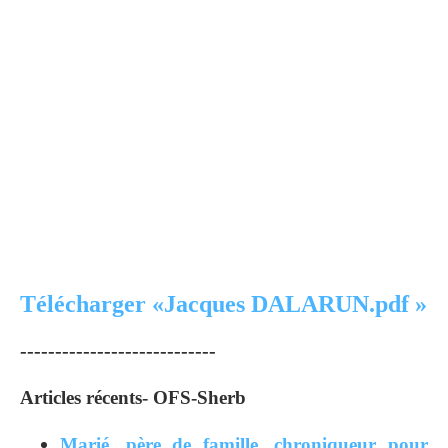
Télécharger «Jacques DALARUN.pdf »
----------------------------
Articles récents- OFS-Sherb
Marié, père de famille, chroniqueur pour