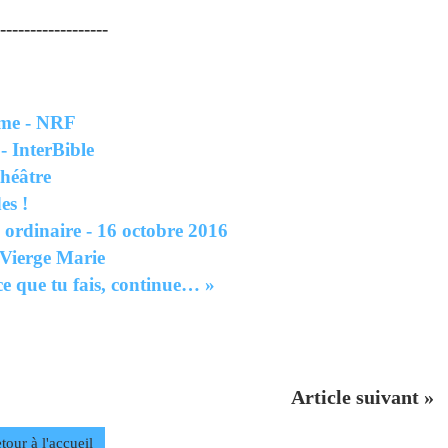
------------------
rme - NRF
- InterBible
théâtre
es !
rdinaire - 16 octobre 2016
 Vierge Marie
 ce que tu fais, continue… »
Article suivant »
tour à l'accueil