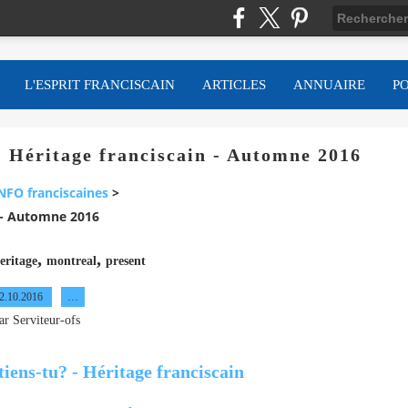
L'ESPRIT FRANCISCAIN
ARTICLES
ANNUAIRE
P
 - Héritage franciscain - Automne 2016
NFO franciscaines
>
n - Automne 2016
,
,
eritage
montreal
present
2.10.2016
…
ar Serviteur-ofs