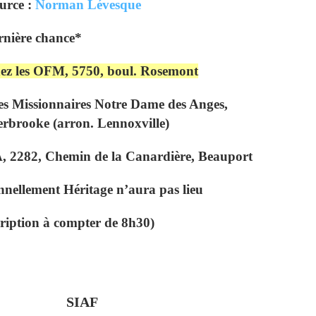
urce :
Norman Lévesque
rnière chance*
ez les OFM, 5750, boul. Rosemont
les Missionnaires Notre Dame des Anges,
rbrooke (arron. Lennoxville)
A, 2282, Chemin de la Canardière, Beauport
nnellement Héritage n’aura pas lieu
cription à compter de 8h30)
SIAF