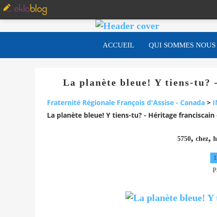
ACCUEIL
QUI SOMMES NOUS
La planète bleue! Y tiens-tu?
Fraternité Régionale François d'Assise - Canada
>
I
La planète bleue! Y tiens-tu? - Héritage franciscai
,
,
5750
chez
h
1
P