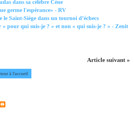
udas dans sa célèbre Cène
que germe l'espérance» - RV
le Saint-Siège dans un tournoi d’échecs
« pour qui suis-je ? » et non « qui suis-je ? » - Zenit
Article suivant »
tour à l'accueil