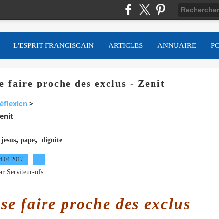
L'ESPRIT FRANCISCAIN
ARTICLES
ANNUAIRE
P
e faire proche des exclus - Zenit
éflexion
>
Zenit
,
,
,
jesus
pape
dignite
4.04.2017
…
ar Serviteur-ofs
 se faire proche des exclus