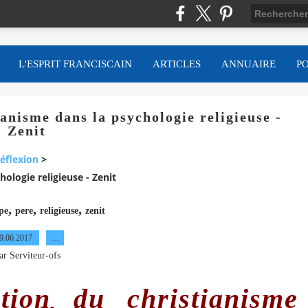
L'ESPRIT FRANCISCAIN
ARTICLES
ANNUAIRE
P
anisme dans la psychologie religieuse -
Zenit
éflexion
>
ologie religieuse - Zenit
,
,
,
pe
pere
religieuse
zenit
9.06.2017
…
ar Serviteur-ofs
tion du christianisme