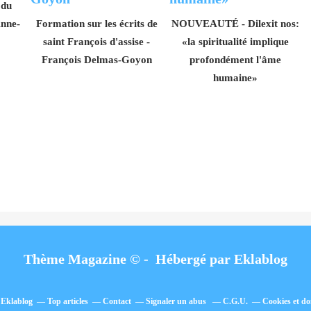
 du
Anne-
Formation sur les écrits de
NOUVEAUTÉ - Dilexit nos:
saint François d'assise -
«la spiritualité implique
François Delmas-Goyon
profondément l'âme
humaine»
Thème Magazine © - Hébergé par
Eklablog
l Eklablog
Top articles
Contact
Signaler un abus
C.G.U.
Cookies et do