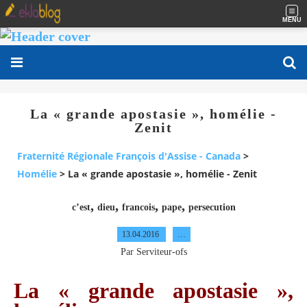
MENU
La « grande apostasie », homélie -
Zenit
Fraternité Régionale François d'Assise - Canada
>
Homélie
>
La « grande apostasie », homélie - Zenit
,
,
,
,
c’est
dieu
francois
pape
persecution
13.04.2016
…
Par Serviteur-ofs
La « grande apostasie »,