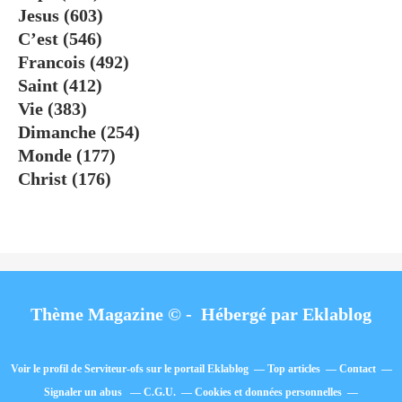
Jesus
(603)
C’est
(546)
Francois
(492)
Saint
(412)
Vie
(383)
Dimanche
(254)
Monde
(177)
Christ
(176)
Thème Magazine © - Hébergé par
Eklablog
Voir le profil de
Serviteur-ofs
sur le portail Eklablog
Top articles
Contact
Signaler un abus
C.G.U.
Cookies et données personnelles