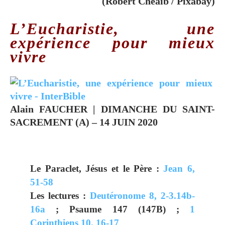
(Robert Cheaib / Pixabay)
L’Eucharistie, une
expérience
pour mieux
vivre
Alain FAUCHER
| DIMANCHE DU SAINT-
SACREMENT (A) – 14 JUIN 2020
Le Paraclet, Jésus et le Père :
Jean 6,
51-58
Les lectures :
Deutéronome 8, 2-3.14b-
16a
; Psaume 147 (147B) ;
1
Corinthiens 10, 16-17