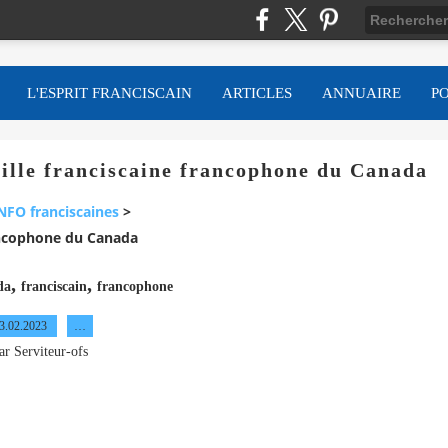
L'ESPRIT FRANCISCAIN
ARTICLES
ANNUAIRE
P
lle franciscaine francophone du Canada
NFO franciscaines
>
rancophone du Canada
,
,
da
franciscain
francophone
3.02.2023
…
ar Serviteur-ofs