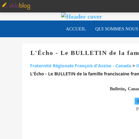
ACCUEIL
QUI SOMMES NOUS
L'Écho - Le BULLETIN de la fami
Fraternité Régionale François d'Assise - Canada
>
I
L'Écho - Le BULLETIN de la famille franciscaine f
,
Bulletin
Cana
0
P