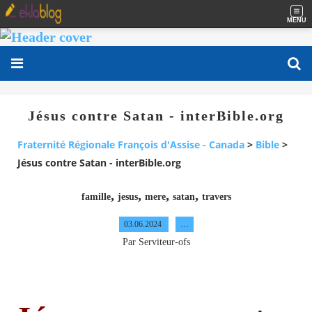
MENU
Jésus contre Satan - interBible.org
Fraternité Régionale François d'Assise - Canada
>
Bible
>
Jésus contre Satan - interBible.org
,
,
,
,
famille
jesus
mere
satan
travers
03.06.2024
…
Par Serviteur-ofs