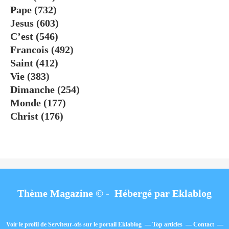
Pape
(732)
Jesus
(603)
C’est
(546)
Francois
(492)
Saint
(412)
Vie
(383)
Dimanche
(254)
Monde
(177)
Christ
(176)
Thème Magazine © - Hébergé par
Eklablog
Voir le profil de
Serviteur-ofs
sur le portail Eklablog
Top articles
Contact