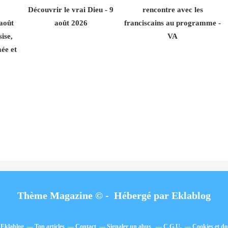
Découvrir le vrai Dieu - 9
rencontre avec les
 août
août 2026
franciscains au programme -
ise,
VA
ée et
Thème Magazine © - Hébergé par
Eklablog
l Eklablog
Top articles
Contact
Signaler un abus
C.G.U.
Cookies et do