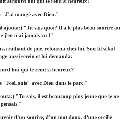
ait aujourd'hui qui te rend si heureux?
 :) "J'ai mangé avec Dieu."
l ajouta:) "Tu sais quoi? Il a le plus beau sourire au
j'en n'ai jamais vu !"
si radiant de joie, retourna chez lui. Son fil sétait
sage aussi serein et lui demanda:
ourd'hui qui te rend si heureux?"
es "JosLouis" avec Dieu dans le parc."
jouta:) "Tu sais, il est beaucoup plus jeune que je ne
pensais."
uvoir d’un sourire, d’un mot doux, d’une oreille