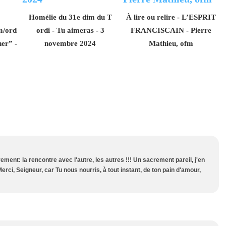
Homélie du 31e dim du T
À lire ou relire - L’ESPRIT
m/ord
ordi - Tu aimeras - 3
FRANCISCAIN - Pierre
ner” -
novembre 2024
Mathieu, ofm
ment: la rencontre avec l'autre, les autres !!! Un sacrement pareil, j'en
Merci, Seigneur, car Tu nous nourris, à tout instant, de ton pain d'amour,