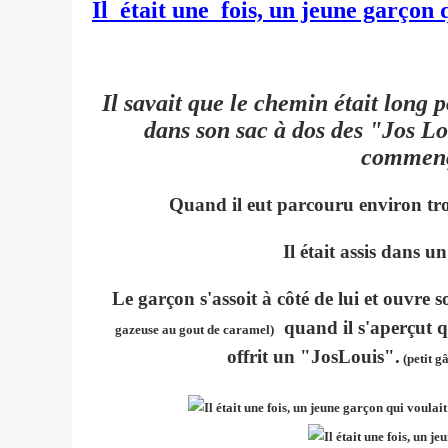
Il était une fois, un jeune garçon 
Il savait que le chemin était long p
dans son sac à dos des "Jos Lou
commenç
Quand il eut parcouru environ troi
Il était assis dans u
Le garçon s'assoit à côté de lui et ouvre 
quand il s'aperçut que
gazeuse au gout de caramel)
offrit un "JosLouis".
(petit g