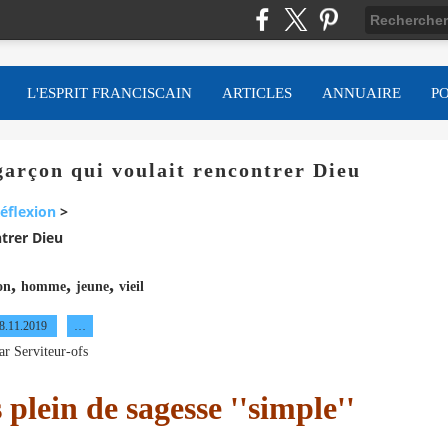
L'ESPRIT FRANCISCAIN
ARTICLES
ANNUAIRE
P
 garçon qui voulait rencontrer Dieu
éflexion
>
ntrer Dieu
,
,
,
on
homme
jeune
vieil
8.11.2019
…
ar Serviteur-ofs
plein de sagesse ''simple''