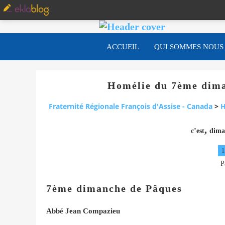
ACCUEIL
QUI SOMMES NOUS
Homélie du 7ème dima
Fraternité Régionale François d'Assise - Canada
>
H
,
c’est
dima
1
P
7ème dimanche de Pâques
Abbé Jean Compazieu