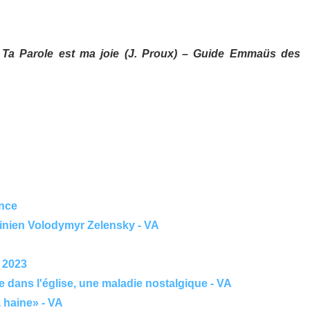
Ta Parole est ma joie (J. Proux) – Guide Emmaüs des
ance
ainien Volodymyr Zelensky - VA
 2023
e dans l'église, une maladie nostalgique - VA
 haine» - VA