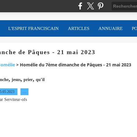
L'ESPRIT FRANCISCAIN
ARTICLES
ANNUAIRE
P
nche de Pâques - 21 mai 2023
omélie
>
Homélie du 7ème dimanche de Pâques - 21 mai 2023
,
,
,
nche
jesus
prier
qu’il
5.05.2023
…
ar Serviteur-ofs