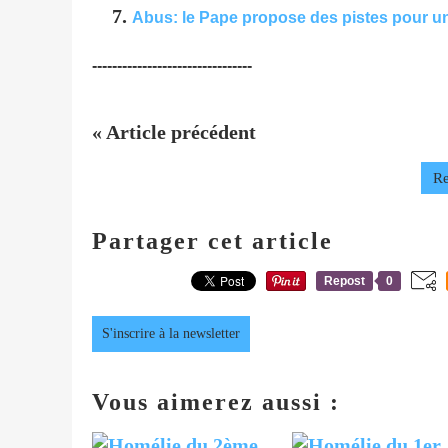
Abus: le Pape propose des pistes pour une
--------------------------------
« Article précédent
Re
Partager cet article
Repost
0
S'inscrire à la newsletter
Vous aimerez aussi :