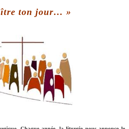
aître ton jour… »
urgique. Chaque année, la liturgie nous annonce le