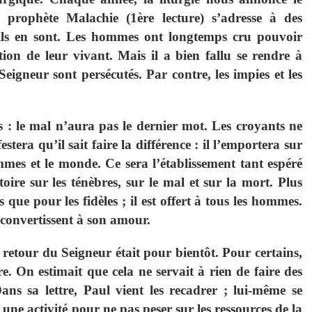
prophète Malachie (1ère lecture) s’adresse à des
 ils en sont. Les hommes ont longtemps cru pouvoir
tion de leur vivant. Mais il a bien fallu se rendre à
u Seigneur sont persécutés. Par contre, les impies et les
: le mal n’aura pas le dernier mot. Les croyants ne
tera qu’il sait faire la différence : il l’emportera sur
ommes et le monde. Ce sera l’établissement tant espéré
oire sur les ténèbres, sur le mal et sur la mort. Plus
que pour les fidèles ; il est offert à tous les hommes.
convertissent à son amour.
 retour du Seigneur était pour bientôt. Pour certains,
e. On estimait que cela ne servait à rien de faire des
Dans sa lettre, Paul vient les recadrer ; lui-même se
ne activité pour ne pas peser sur les ressources de la