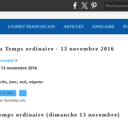
L'ESPRIT FRANCISCAIN
ARTICLES
ANNUAIRE
P
 Temps ordinaire - 13 novembre 2016
omélie
>
- 13 novembre 2016
,
,
,
che
jour
mal
seigneur
7.11.2016
…
ar Serviteur-ofs
emps ordinaire (dimanche 13 novembre)