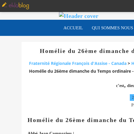
ACCUEIL
QUI SOMMES NOUS
Homélie du 26ème dimanche du
Fraternité Régionale François d'Assise - Canada
>
H
Homélie du 26ème dimanche du Temps ordinaire - 
,
c’est
die
2
P
Homélie du 26ème dimanche du T
Abbé Jean Compazieu
|