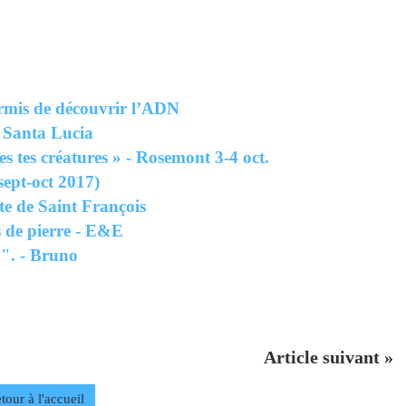
rmis de découvrir l’ADN
 Santa Lucia
s tes créatures » - Rosemont 3-4 oct.
ept-oct 2017)
ête de Saint François
 de pierre - E&E
 ". - Bruno
Article suivant »
tour à l'accueil