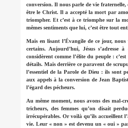
conversion. Il nous parle de vie fraternell
être le Christ. Il a accepté la mort par amou
triompher. Et c’est à ce triomphe sur la mor
mêmes sentiments que lui, c’est être tout enti
Mais en lisant l’Évangile de ce jour, nou
certains. Aujourd’hui, Jésus s’adresse à 
considèrent comme l’élite du peuple : c’est 
détails. Mais derrière ce paravent de scrupu
l’essentiel de la Parole de Dieu : ils sont p
aux appels à la conversion de Jean Baptist
l’égard des pécheurs.
Au même moment, nous avons des mal-croya
tricheurs, des femmes qu’on disait perdue
irrécupérables. Or voilà qu’ils accueillent l
vie. Leur « non » est devenu un « oui » par