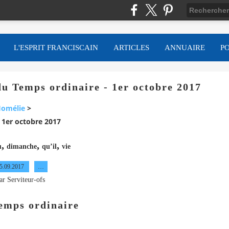
L'ESPRIT FRANCISCAIN
ARTICLES
ANNUAIRE
P
 Temps ordinaire - 1er octobre 2017
omélie
>
1er octobre 2017
,
,
,
u
dimanche
qu’il
vie
5.09.2017
…
ar Serviteur-ofs
emps ordinaire