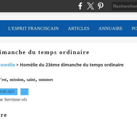
L'ESPRIT FRANCISCAIN
ARTICLES
ANNUAIRE
P
imanche du temps ordinaire
omélie
>
Homélie du 23ème dimanche du temps ordinaire
,
,
,
’est
mission
saint
sommes
9.09.2023
…
ar Serviteur-ofs
ire