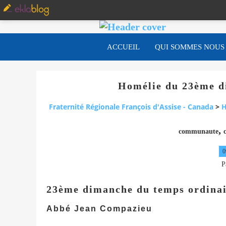
ACCUEIL
QUI SOMMES NOUS
Homélie du 23ème d
Fraternité Régionale François d'Assise - Canada
>
H
,
communaute
c
0
P
23ème dimanche du temps ordina
Abbé Jean Compazieu