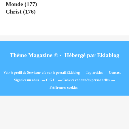
Monde
(177)
Christ
(176)
Thème Magazine © - Hébergé par
Eklablog
Voir le profil de
Serviteur-ofs
sur le portail Eklablog
Top articles
Contact
Signaler un abus
C.G.U.
Cookies et données personnelles
Préférences cookies